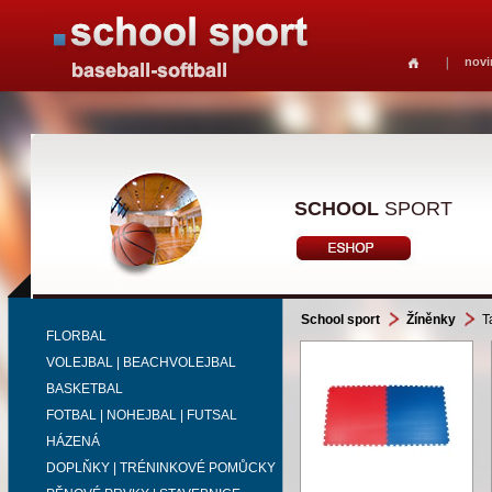
novi
SCHOOL
SPORT
School sport
Žíněnky
Ta
FLORBAL
VOLEJBAL | BEACHVOLEJBAL
BASKETBAL
FOTBAL | NOHEJBAL | FUTSAL
HÁZENÁ
DOPLŇKY | TRÉNINKOVÉ POMŮCKY