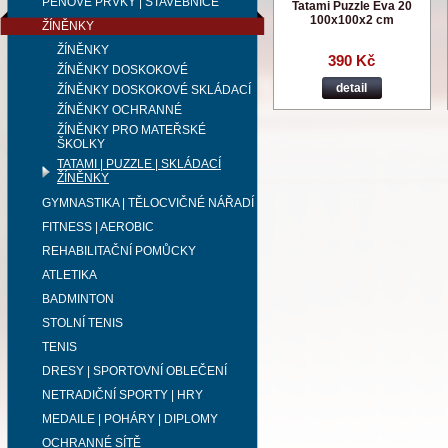
PĚNOVÉ PRVKY | STAVEBNICE
Tatami Puzzle Eva 20
100x100x2 cm
ŽÍNĚNKY
ŽÍNĚNKY
390 Kč
ŽÍNĚNKY DOSKOKOVÉ
detail
ŽÍNĚNKY DOSKOKOVÉ SKLÁDACÍ
ŽÍNĚNKY OCHRANNÉ
ŽÍNĚNKY PRO MATEŘSKÉ
ŠKOLKY
TATAMI | PUZZLE | SKLÁDACÍ
ŽÍNĚNKY
GYMNASTIKA | TĚLOCVIČNÉ NÁŘADÍ
FITNESS | AEROBIC
REHABILITAČNÍ POMŮCKY
ATLETIKA
BADMINTON
STOLNÍ TENIS
TENIS
DRESY | SPORTOVNÍ OBLEČENÍ
NETRADIČNÍ SPORTY | HRY
MEDAILE | POHÁRY | DIPLOMY
OCHRANNÉ SÍTĚ