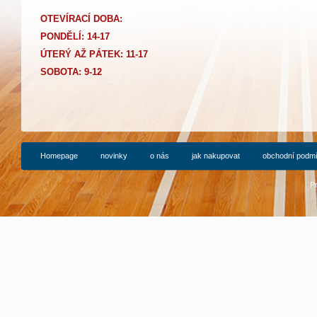
OTEVÍRACÍ DOBA:
PONDĚLÍ: 14-17
Ú
TERÝ AŽ PÁTEK: 11-17
SOBOTA: 9-12
Homepage
novinky
o nás
jak nakupovat
obchodní podm
P