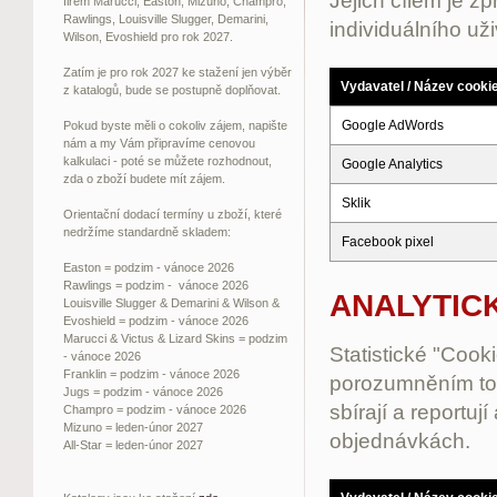
Jejich cílem je z
firem Marucci, Easton, Mizuno, Champro,
Rawlings, Louisville Slugger, Demarini,
individuálního už
Wilson, Evoshield pro rok 2027.
Zatím je pro rok 2027 ke stažení jen výběr
Vydavatel / Název cooki
z katalogů, bude se postupně doplňovat.
Google AdWords
Pokud byste měli o cokoliv zájem, napište
nám a my Vám připravíme cenovou
kalkulaci - poté se můžete rozhodnout,
Google Analytics
zda o zboží budete mít zájem.
Sklik
Orientační dodací termíny u zboží, které
nedržíme standardně skladem:
Facebook pixel
Easton = podzim - vánoce 2026
Rawlings = podzim - vánoce 2026
ANALYTICK
Louisville Slugger & Demarini & Wilson &
Evoshield = podzim - vánoce 2026
Marucci & Victus & Lizard Skins = podzim
Statistické "Coo
- vánoce 2026
Franklin = podzim - vánoce 2026
porozumněním toho
Jugs = podzim - vánoce 2026
sbírají a reportu
Champro = podzim - vánoce 2026
Mizuno = leden-únor 2027
objednávkách.
All-Star = leden-únor 2027