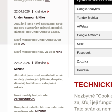
Vydavatel / Název cooki
Katalogy jsou ke stažení
zde.
Google Analytics
22.04.2026
číst více
Under Armour & Nike
Yandex Metrica
Aktuálně jsme nově naskladnili nové
AWstats
modely plastových (dětské, dospělé,
dámské) bot Under Armour a Nike.
Google AdWords
Nové modely bot Under Armour, viz
Sklik
zde:
UA
Nové modely bot Nike, viz zde:
NIKE
Facebook
Zboží.cz
22.02.2026
číst více
Mizuno
Heureka
Aktuálně jsme nově naskladnili nové
modely plastových (dětské, dospělé,
TECHNICKÉ
dámské) bot Mizuno a doplnění
rukavic.
Nezbytné "Cookie
Nové modely bot, viz zde:
CUSHIONREVO
zajišťují její fun
Kompletní nabídku Mizuno naleznete
Tato stránka nem
na odkazu zde:
MIZUNO