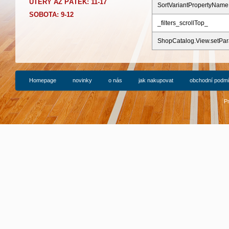
Ú
TERÝ AŽ PÁTEK: 11-17
SortVariantPropertyName
SOBOTA: 9-12
_filters_scrollTop_
ShopCatalog.View.setPa
Homepage
novinky
o nás
jak nakupovat
obchodní podm
P