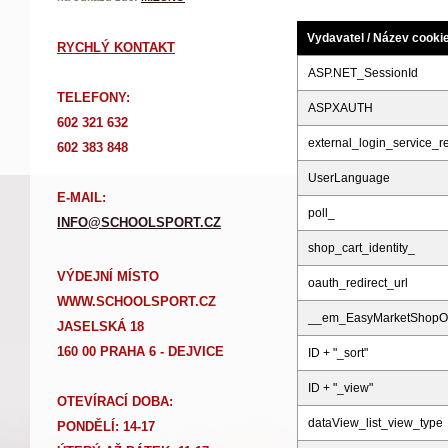
Vydavatel / Název cooki
RYCHLÝ KONTAKT
ASP.NET_SessionId
TELEFONY:
ASPXAUTH
602 321 632
external_login_service_re
602 383 848
UserLanguage
E-MAIL:
poll_
INFO@SCHOOLSPORT.CZ
shop_cart_identity_
VÝDEJNÍ MÍSTO
oauth_redirect_url
WWW.SCHOOLSPORT.CZ
__em_EasyMarketShopOr
JASELSKÁ 18
160 00 PRAHA 6 - DEJVICE
ID + "_sort"
ID + "_view"
OTEVÍRACÍ DOBA:
dataView_list_view_type
PONDĚLÍ: 14-17