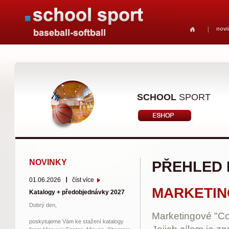
novi
SCHOOL
SPORT
NOVINKY
PŘEHLED 
01.06.2026
číst více
MARKETIN
Katalogy + předobjednávky 2027
Dobrý den,
Marketingové "Co
poskytujeme Vám ke stažení katalogy