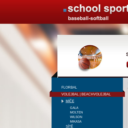
FLORBAL
VOLEJBAL | BEACHVOLEJBAL
MÍČE
GALA
MOLTEN
WILSON
MIKASA
SÍTĚ