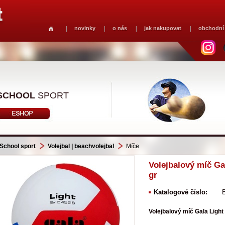
novinky
o nás
jak nakupovat
obchodní
SCHOOL
SPORT
School sport
Volejbal | beachvolejbal
Míče
Volejbalový míč Ga
gr
Katalogové číslo:
Volejbalový míč Gala Ligh