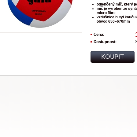
odlehčený míč, který je
míč je vyroben ze synt
micro fibre
vzdušnice butyl kaučuk
obvod 650–670mm
Cena:
Dostupnost:
KOUPIT