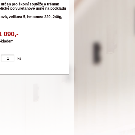
 určen pro školní soutěže a trénink
etické polyuretanové usně na podkladu
ová, velikost 5, hmotnost 220–240g,
1 090,-
Skladem
ks