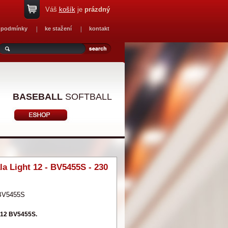
Váš
košík
je
prázdný
 podmínky
ke stažení
kontakt
BASEBALL
SOFTBALL
la Light 12 - BV5455S - 230
BV5455S
t 12 BV5455S.