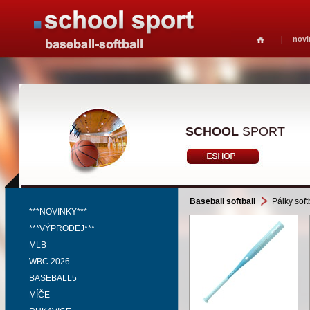
novi
SCHOOL
SPORT
Baseball softball
Pálky soft
***NOVINKY***
***VÝPRODEJ***
MLB
WBC 2026
BASEBALL5
MÍČE