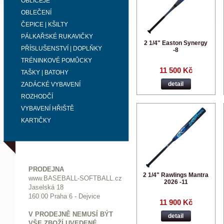
OBLIČEJE
OBLEČENÍ
ČEPICE | KŠILTY
PÁLKAŘSKÉ RUKAVIČKY
2 1/4" Easton Synergy
PŘÍSLUŠENSTVÍ | DOPLŇKY
-8
TRÉNINKOVÉ POMŮCKY
11 500 Kč
TAŠKY | BATOHY
detail
ZADÁCKÉ VYBAVENÍ
ROZHODČÍ
VYBAVENÍ HŘIŠTĚ
KARTIČKY
PRODEJNA
2 1/4" Rawlings Mantra
www.BASEBALL-SOFTBALL.cz
2026 -11
Jaselská 18
160 00 Praha 6 - Dejvice
11 900 Kč
V PRODEJNĚ NEMUSÍ BÝT
detail
VŠE ZBOŽÍ UVEDENÉ