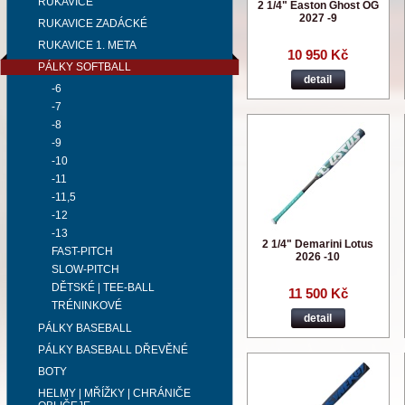
RUKAVICE
2 1/4" Easton Ghost OG
2027 -9
RUKAVICE ZADÁCKÉ
RUKAVICE 1. META
10 950 Kč
PÁLKY SOFTBALL
detail
-6
-7
-8
-9
-10
-11
-11,5
-12
-13
2 1/4" Demarini Lotus
FAST-PITCH
2026 -10
SLOW-PITCH
DĚTSKÉ | TEE-BALL
11 500 Kč
TRÉNINKOVÉ
detail
PÁLKY BASEBALL
PÁLKY BASEBALL DŘEVĚNÉ
BOTY
HELMY | MŘÍŽKY | CHRÁNIČE