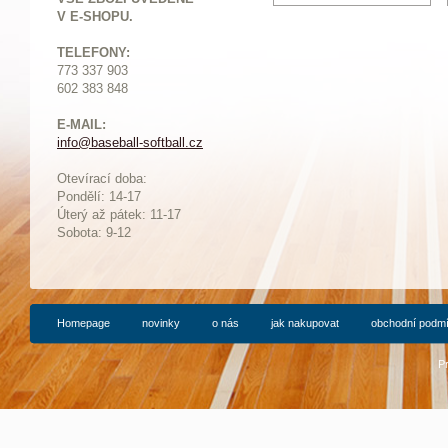
V E-SHOPU.
TELEFONY:
773 337 903
602 383 848
E-MAIL:
info@baseball-softball.cz
:
Otevírací doba:
Pondělí: 14-17
Ú
terý až pátek: 11-17
Sobota: 9-12
Homepage
novinky
o nás
jak nakupovat
obchodní podm
P