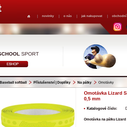
novinky
o nás
jak nakupovat
obchodní
SCHOOL
SPORT
Baseball softball
Příslušenství | Doplňky
Na pálky
Omotávky
Omotávka Lizard S
0,5 mm
Katalogové číslo:
Omotávka na pálku Lizard 