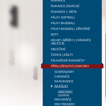
RUKAVICE
RUKAVICE ZADÁCKÉ
RUKAVICE 1. META
PÁLKY SOFTBALL
PÁLKY BASEBALL
PÁLKY BASEBALL DŘEVĚNÉ
BOTY
HELMY | MŘÍŽKY | CHRÁNIČE
OBLIČEJE
OBLEČENÍ
ČEPICE | KŠILTY
PÁLKAŘSKÉ RUKAVIČKY
PŘÍSLUŠENSTVÍ | DOPLŇKY
SUSPENZORY
CHRÁNIČE
NA RUKAVICE
NA PÁLKY
OMOTÁVKY
OSTATNÍ
PRO HRÁČE
PRO TRENÉRY