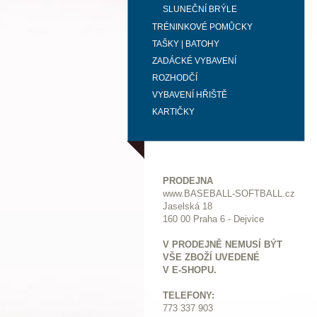
SLUNEČNÍ BRÝLE
TRÉNINKOVÉ POMŮCKY
TAŠKY | BATOHY
ZADÁCKÉ VYBAVENÍ
ROZHODČÍ
VYBAVENÍ HŘIŠTĚ
KARTIČKY
PRODEJNA
www.BASEBALL-SOFTBALL.cz
Jaselská 18
160 00 Praha 6 - Dejvice
V PRODEJNĚ NEMUSÍ BÝT
VŠE ZBOŽÍ UVEDENÉ
V E-SHOPU.
TELEFONY:
773 337 903