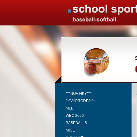
***NOVINKY***
***VÝPRODEJ***
MLB
WBC 2026
BASEBALL5
MÍČE