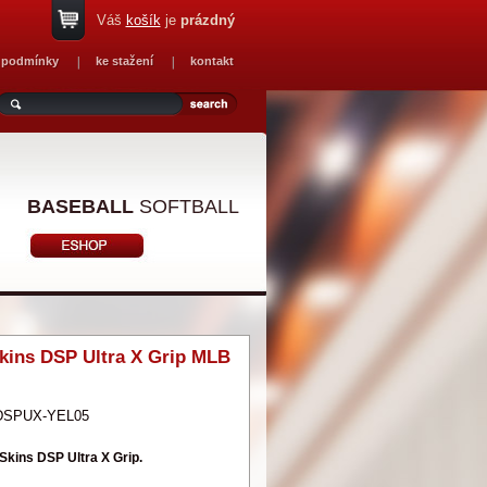
Váš
košík
je
prázdný
 podmínky
ke stažení
kontakt
BASEBALL
SOFTBALL
kins DSP Ultra X Grip MLB
DSPUX-YEL05
Skins DSP Ultra X Grip.