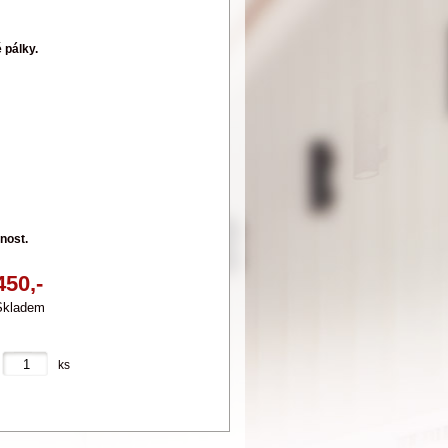
 pálky.
lnost.
450,-
Skladem
ks