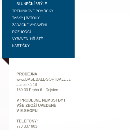
SLUNEČNÍ BRÝLE
TRÉNINKOVÉ POMŮCKY
TAŠKY | BATOHY
ZADÁCKÉ VYBAVENÍ
ROZHODČÍ
VYBAVENÍ HŘIŠTĚ
KARTIČKY
PRODEJNA
www.BASEBALL-SOFTBALL.cz
Jaselská 18
160 00 Praha 6 - Dejvice
V PRODEJNĚ NEMUSÍ BÝT
VŠE ZBOŽÍ UVEDENÉ
V E-SHOPU.
TELEFONY:
773 337 903