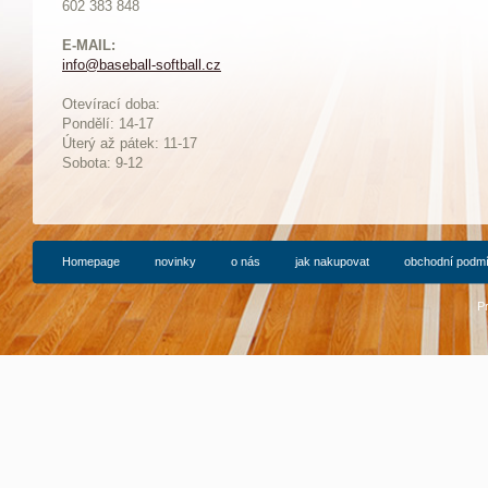
602 383 848
E-MAIL:
info@baseball-softball.cz
:
Otevírací doba:
Pondělí: 14-17
Ú
terý až pátek: 11-17
Sobota: 9-12
Homepage
novinky
o nás
jak nakupovat
obchodní podm
P