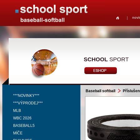
novi
SCHOOL
SPORT
Baseball softball
Příslušen
***NOVINKY***
***VÝPRODEJ***
MLB
WBC 2026
BASEBALL5
MÍČE