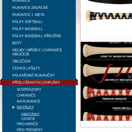
RUKAVICE
RUKAVICE ZADÁCKÉ
RUKAVICE 1. META
PÁLKY SOFTBALL
PÁLKY BASEBALL
PÁLKY BASEBALL DŘEVĚNÉ
BOTY
HELMY | MŘÍŽKY | CHRÁNIČE
OBLIČEJE
OBLEČENÍ
ČEPICE | KŠILTY
PÁLKAŘSKÉ RUKAVIČKY
PŘÍSLUŠENSTVÍ | DOPLŇKY
SUSPENZORY
CHRÁNIČE
NA RUKAVICE
NA PÁLKY
OMOTÁVKY
OSTATNÍ
PRO HRÁČE
PRO TRENÉRY