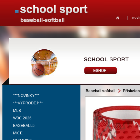
novi
SCHOOL
SPORT
Baseball softball
Příslušen
***NOVINKY***
***VÝPRODEJ***
MLB
WBC 2026
BASEBALL5
MÍČE