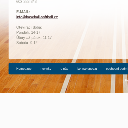
602 383 848
E-MAIL:
info@baseball-softball.cz
:
Otevírací doba:
Pondělí: 14-17
Ú
terý až pátek: 11-17
Sobota: 9-12
Homepage
novinky
o nás
jak nakupovat
obchodní podm
P