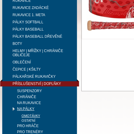
RUKAVICE
RUKAVICE ZADÁCKÉ
RUKAVICE 1. META
PÁLKY SOFTBALL
PÁLKY BASEBALL
PÁLKY BASEBALL DŘEVĚNÉ
BOTY
HELMY | MŘÍŽKY | CHRÁNIČE
OBLIČEJE
OBLEČENÍ
ČEPICE | KŠILTY
PÁLKAŘSKÉ RUKAVIČKY
PŘÍSLUŠENSTVÍ | DOPLŇKY
SUSPENZORY
CHRÁNIČE
NA RUKAVICE
NA PÁLKY
OMOTÁVKY
OSTATNÍ
PRO HRÁČE
PRO TRENÉRY