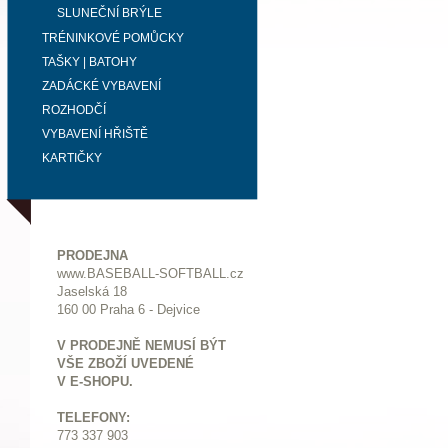
SLUNEČNÍ BRÝLE
TRÉNINKOVÉ POMŮCKY
TAŠKY | BATOHY
ZADÁCKÉ VYBAVENÍ
ROZHODČÍ
VYBAVENÍ HŘIŠTĚ
KARTIČKY
PRODEJNA
www.BASEBALL-SOFTBALL.cz
Jaselská 18
160 00 Praha 6 - Dejvice
V PRODEJNĚ NEMUSÍ BÝT
VŠE ZBOŽÍ UVEDENÉ
V E-SHOPU.
TELEFONY:
773 337 903