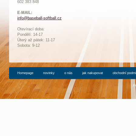
602 383 848
E-MAIL:
info@baseball-softball.cz
:
Otevírací doba:
Pondělí: 14-17
Ú
terý až pátek: 11-17
Sobota: 9-12
Homepage
novinky
o nás
jak nakupovat
obchodní podm
P