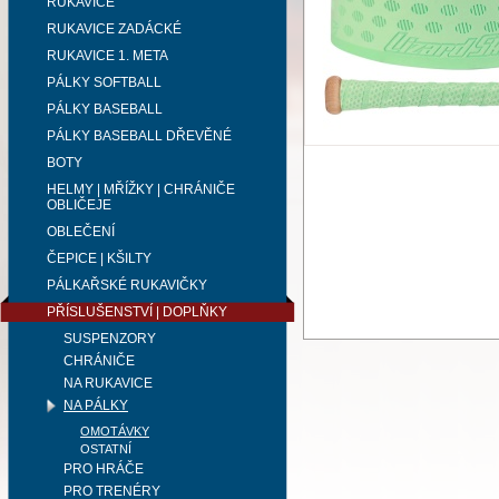
RUKAVICE
RUKAVICE ZADÁCKÉ
RUKAVICE 1. META
PÁLKY SOFTBALL
PÁLKY BASEBALL
PÁLKY BASEBALL DŘEVĚNÉ
BOTY
HELMY | MŘÍŽKY | CHRÁNIČE
OBLIČEJE
OBLEČENÍ
ČEPICE | KŠILTY
PÁLKAŘSKÉ RUKAVIČKY
PŘÍSLUŠENSTVÍ | DOPLŇKY
SUSPENZORY
CHRÁNIČE
NA RUKAVICE
NA PÁLKY
OMOTÁVKY
OSTATNÍ
PRO HRÁČE
PRO TRENÉRY