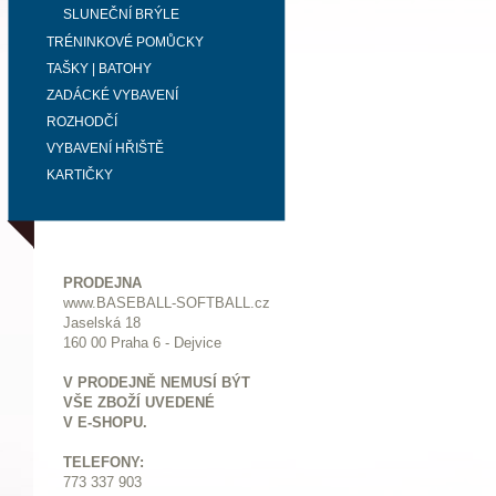
SLUNEČNÍ BRÝLE
TRÉNINKOVÉ POMŮCKY
TAŠKY | BATOHY
ZADÁCKÉ VYBAVENÍ
ROZHODČÍ
VYBAVENÍ HŘIŠTĚ
KARTIČKY
PRODEJNA
www.BASEBALL-SOFTBALL.cz
Jaselská 18
160 00 Praha 6 - Dejvice
V PRODEJNĚ NEMUSÍ BÝT
VŠE ZBOŽÍ UVEDENÉ
V E-SHOPU.
TELEFONY:
773 337 903