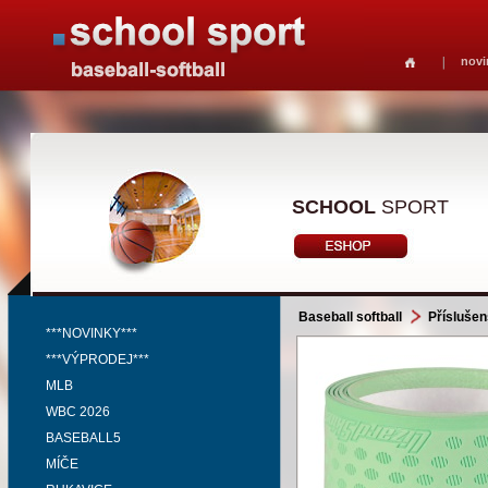
novi
SCHOOL
SPORT
Baseball softball
Příslušen
***NOVINKY***
***VÝPRODEJ***
MLB
WBC 2026
BASEBALL5
MÍČE