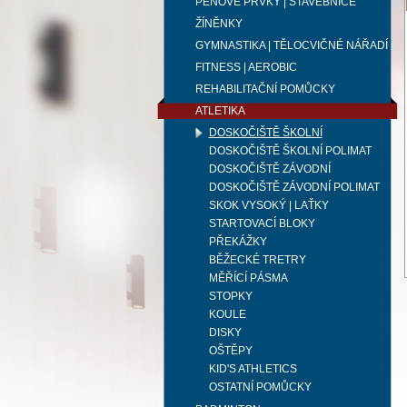
PĚNOVÉ PRVKY | STAVEBNICE
ŽÍNĚNKY
GYMNASTIKA | TĚLOCVIČNÉ NÁŘADÍ
FITNESS | AEROBIC
REHABILITAČNÍ POMŮCKY
ATLETIKA
DOSKOČIŠTĚ ŠKOLNÍ
DOSKOČIŠTĚ ŠKOLNÍ POLIMAT
DOSKOČIŠTĚ ZÁVODNÍ
DOSKOČIŠTĚ ZÁVODNÍ POLIMAT
SKOK VYSOKÝ | LAŤKY
STARTOVACÍ BLOKY
PŘEKÁŽKY
BĚŽECKÉ TRETRY
MĚŘÍCÍ PÁSMA
STOPKY
KOULE
DISKY
OŠTĚPY
KID'S ATHLETICS
OSTATNÍ POMŮCKY