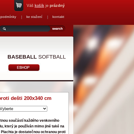
Váš
košík
je
prázdný
 podmínky
ke stažení
kontakt
BASEBALL
SOFTBALL
roti dešti 200x340 cm
bytnou součástí každého venkovního
lu, který je používán mimo jiné také na
 Plachta je dostatečnou ochranou proti