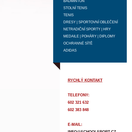
BADMINTON
STOLNÍ TENIS
TENIS
DRESY | SPORTOVNÍ OBLEČENÍ
NETRADIČNÍ SPORTY | HRY
MEDAILE | POHÁRY | DIPLOMY
OCHRANNÉ SÍTĚ
ADIDAS
RYCHLÝ KONTAKT
TELEFONY:
602 321 632
602 383 848
E-MAIL:
INFO@SCHOOLSPORT.CZ