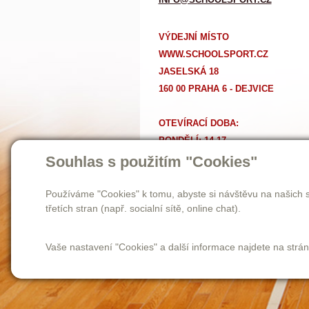
VÝDEJNÍ MÍSTO
WWW.SCHOOLSPORT.CZ
JASELSKÁ 18
160 00 PRAHA 6 - DEJVICE
OTEVÍRACÍ DOBA:
PONDĚLÍ: 14-17
Ú
TERÝ AŽ PÁTEK: 11-17
Souhlas s použitím "Cookies"
SOBOTA: 9-12
Používáme "Cookies" k tomu, abyste si návštěvu na našich s
třetích stran (např. socialní sítě, online chat).
Vaše nastavení "Cookies" a další informace najdete na strá
Homepage
novinky
o nás