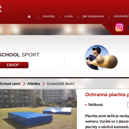
novinky
o nás
jak nakupovat
obchodní
SCHOOL
SPORT
School sport
Atletika
Doskočiště školní
Ochranná plachta p
Velikost:
Plachta proti dešti je nez
sektoru. Vyrábí se z plaste
plachty u návěsů kamionů.