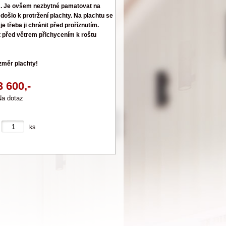
. Je ovšem nezbytné pamatovat na
došlo k protržení plachty. Na plachtu se
e třeba ji chránit před proříznutím.
t před větrem přichycením k roštu
změr plachty!
3 600,-
a dotaz
ks