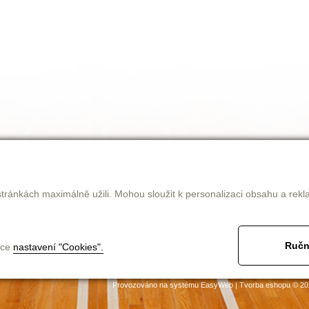
tránkách maximálně užili. Mohou sloužit k personalizaci obsahu a rekl
Ručn
nce
nastavení "Cookies".
jak nakupovat
obchodní podmínky
ke stažení
kontakt
Provozováno na systému
EasyWeb
|
Tvorba eshopu
© 20