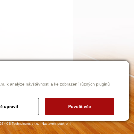
am, k analýze návštěvnosti a ke zobrazení různých pluginů
ě upravit
Povolit vše
26 - CS Technologies s.r.o.
|
Nastavení soukromí