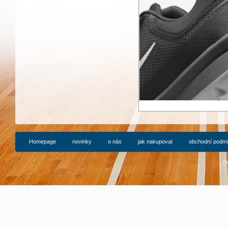
Homepage
novinky
o nás
jak nakupovat
obchodní podm
P