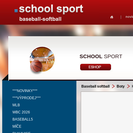
novi
SCHOOL
SPORT
Baseball softball
Boty
***NOVINKY***
***VÝPRODEJ***
MLB
WBC 2026
BASEBALL5
MÍČE