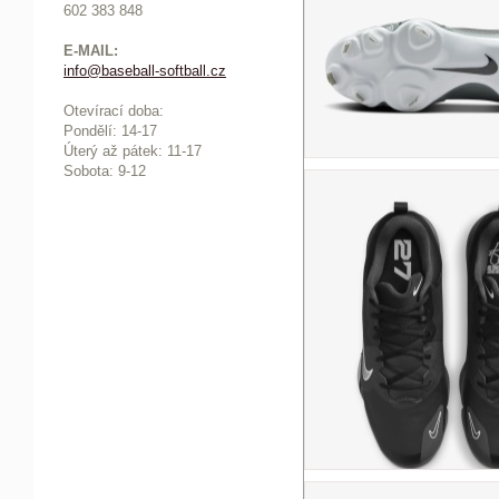
602 383 848
E-MAIL:
info@baseball-softball.cz
:
Otevírací doba:
Pondělí: 14-17
Ú
terý až pátek: 11-17
Sobota: 9-12