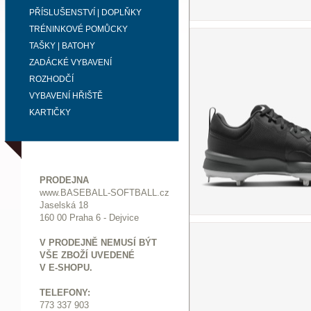
PŘÍSLUŠENSTVÍ | DOPLŇKY
TRÉNINKOVÉ POMŮCKY
TAŠKY | BATOHY
ZADÁCKÉ VYBAVENÍ
ROZHODČÍ
VYBAVENÍ HŘIŠTĚ
KARTIČKY
PRODEJNA
www.BASEBALL-SOFTBALL.cz
Jaselská 18
160 00 Praha 6 - Dejvice
V PRODEJNĚ NEMUSÍ BÝT
VŠE ZBOŽÍ UVEDENÉ
V E-SHOPU.
TELEFONY:
773 337 903