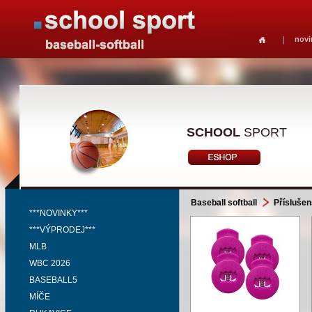
novi
SCHOOL
SPORT
Baseball softball
Příslušen
***NOVINKY***
***VÝPRODEJ***
MLB
WBC 2026
BASEBALL5
MÍČE