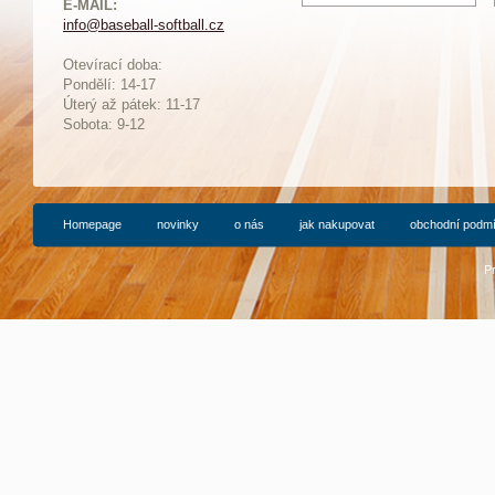
E-MAIL:
info@baseball-softball.cz
:
Otevírací doba:
Pondělí: 14-17
Ú
terý až pátek: 11-17
Sobota: 9-12
Homepage
novinky
o nás
jak nakupovat
obchodní podm
P