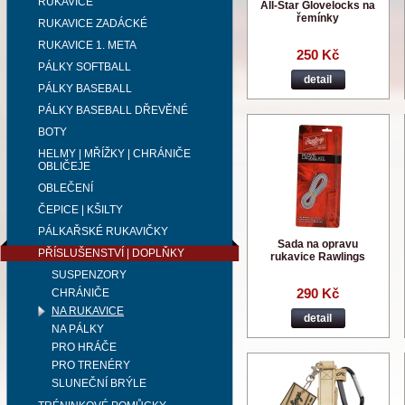
RUKAVICE
All-Star Glovelocks na
řemínky
RUKAVICE ZADÁCKÉ
RUKAVICE 1. META
250 Kč
PÁLKY SOFTBALL
detail
PÁLKY BASEBALL
PÁLKY BASEBALL DŘEVĚNÉ
BOTY
HELMY | MŘÍŽKY | CHRÁNIČE
OBLIČEJE
OBLEČENÍ
ČEPICE | KŠILTY
PÁLKAŘSKÉ RUKAVIČKY
Sada na opravu
PŘÍSLUŠENSTVÍ | DOPLŇKY
rukavice Rawlings
SUSPENZORY
290 Kč
CHRÁNIČE
NA RUKAVICE
detail
NA PÁLKY
PRO HRÁČE
PRO TRENÉRY
SLUNEČNÍ BRÝLE