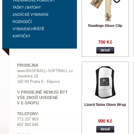
TRÉNINKOVÉ POMŮCKY
TAŠKY | BATOHY
ZADÁCKÉ VYBAVENÍ
ROZHODČÍ
Rawlings Glove Clip
VYBAVENÍ HŘIŠTĚ
KARTIČKY
700 Kč
detail
PRODEJNA
www.BASEBALL-SOFTBALL.cz
Jaselská 18
160 00 Praha 6 - Dejvice
V PRODEJNĚ NEMUSÍ BÝT
VŠE ZBOŽÍ UVEDENÉ
V E-SHOPU.
Lizard Skins Glove Wrap
TELEFONY:
773 337 903
990 Kč
602 383 848
detail