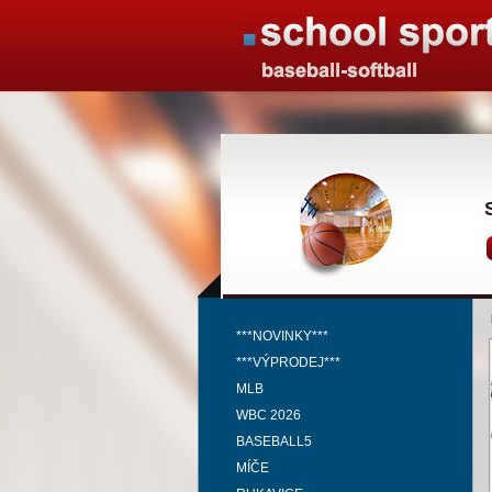
***NOVINKY***
***VÝPRODEJ***
MLB
WBC 2026
BASEBALL5
MÍČE