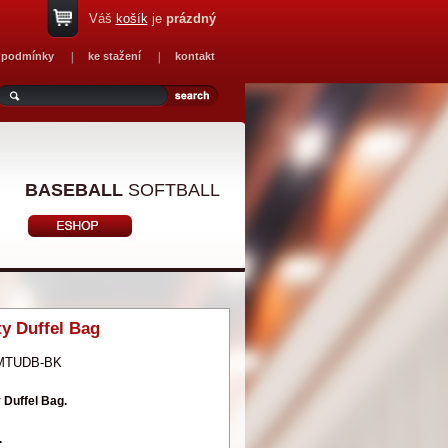
Váš
košík
je
prázdný
 podmínky
ke stažení
kontakt
BASEBALL
SOFTBALL
ty Duffel Bag
MTUDB-BK
 Duffel Bag.
.