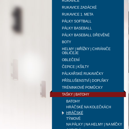
RUKAVICE
RUKAVICE ZADÁCKÉ
RUKAVICE 1. META
PÁLKY SOFTBALL
PÁLKY BASEBALL
PÁLKY BASEBALL DŘEVĚNÉ
BOTY
HELMY | MŘÍŽKY | CHRÁNIČE
OBLIČEJE
OBLEČENÍ
ČEPICE | KŠILTY
PÁLKAŘSKÉ RUKAVIČKY
PŘÍSLUŠENSTVÍ | DOPLŇKY
TRÉNINKOVÉ POMŮCKY
TAŠKY | BATOHY
BATOHY
HRÁČSKÉ NA KOLEČKÁCH
HRÁČSKÉ
TÝMOVÉ
NA PÁLKY | NA HELMY | NA MÍČKY