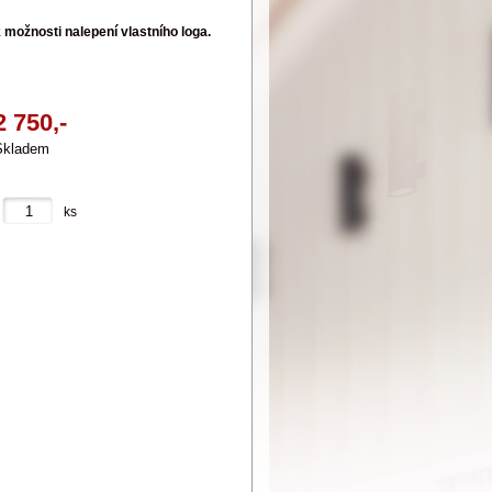
 možnosti nalepení vlastního loga.
2 750,-
Skladem
ks