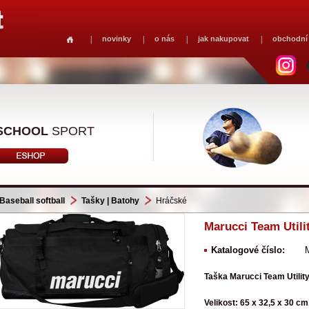
novinky
o nás
jak nakupovat
obchodní
SCHOOL
SPORT
Baseball softball
Tašky | Batohy
Hráčské
Marucci Team Utili
Katalogové číslo:
Taška Marucci Team Utility
Velikost: 65 x 32,5 x 30 cm