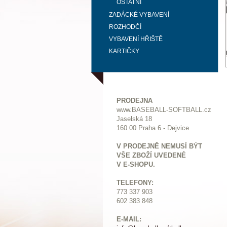
OSTATNÍ
ZADÁCKÉ VYBAVENÍ
ROZHODČÍ
VYBAVENÍ HŘIŠTĚ
KARTIČKY
PRODEJNA
www.BASEBALL-SOFTBALL.cz
Jaselská 18
160 00 Praha 6 - Dejvice
V PRODEJNĚ NEMUSÍ BÝT
VŠE ZBOŽÍ UVEDENÉ
V E-SHOPU.
TELEFONY:
773 337 903
602 383 848
E-MAIL: