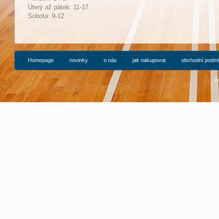
Ú
terý až pátek: 11-17
Sobota: 9-12
Homepage
novinky
o nás
jak nakupovat
obchodní podm
P