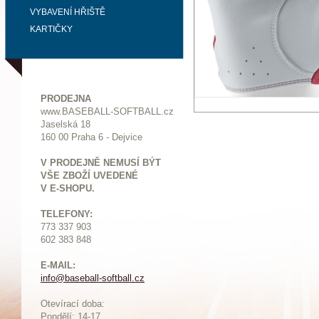
VYBAVENÍ HŘIŠTĚ
KARTIČKY
PRODEJNA
www.BASEBALL-SOFTBALL.cz
Jaselská 18
160 00 Praha 6 - Dejvice
V PRODEJNĚ NEMUSÍ BÝT
VŠE ZBOŽÍ UVEDENÉ
V E-SHOPU.
TELEFONY:
773 337 903
602 383 848
E-MAIL:
info@baseball-softball.cz
:
Otevírací doba:
Pondělí: 14-17