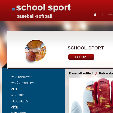
novi
SCHOOL
SPORT
Baseball softball
Pálkařsk
***NOVINKY***
***VÝPRODEJ***
MLB
WBC 2026
BASEBALL5
MÍČE