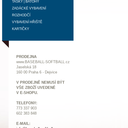
TAŠKY | BATOHY
ZADÁCKÉ VYBAVENÍ
ROZHODČÍ
VYBAVENÍ HŘIŠTĚ
KARTIČKY
PRODEJNA
www.BASEBALL-SOFTBALL.cz
Jaselská 18
160 00 Praha 6 - Dejvice
V PRODEJNĚ NEMUSÍ BÝT
VŠE ZBOŽÍ UVEDENÉ
V E-SHOPU.
TELEFONY:
773 337 903
602 383 848
E-MAIL: