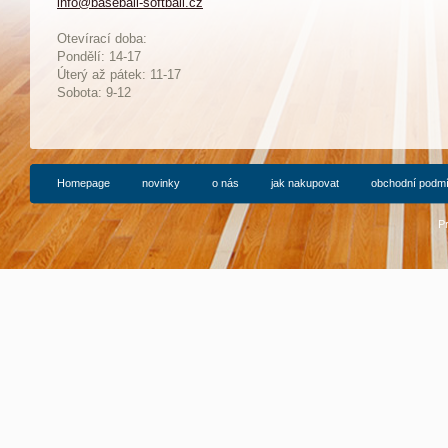
info@baseball-softball.cz
:
Otevírací doba:
Pondělí: 14-17
Ú
terý až pátek: 11-17
Sobota: 9-12
Homepage
novinky
o nás
jak nakupovat
obchodní podm
P