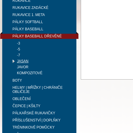
RUKAVICE
RUKAVICE ZADÁCKÉ
RUKAVICE 1. META
PÁLKY SOFTBALL
PÁLKY BASEBALL
PÁLKY BASEBALL DŘEVĚNÉ
-3
-5
-7
JASAN
JAVOR
KOMPOZITOVÉ
BOTY
HELMY | MŘÍŽKY | CHRÁNIČE
OBLIČEJE
OBLEČENÍ
ČEPICE | KŠILTY
PÁLKAŘSKÉ RUKAVIČKY
PŘÍSLUŠENSTVÍ | DOPLŇKY
TRÉNINKOVÉ POMŮCKY