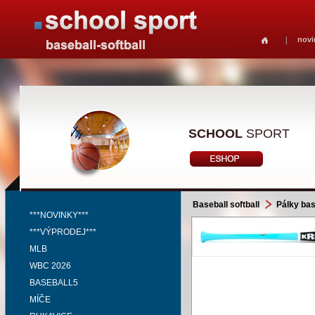
novi
SCHOOL
SPORT
Baseball softball
Pálky bas
***NOVINKY***
***VÝPRODEJ***
MLB
WBC 2026
BASEBALL5
MÍČE