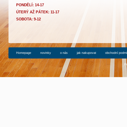
PONDĚLÍ: 14-17
Ú
TERÝ AŽ PÁTEK: 11-17
SOBOTA: 9-12
Homepage
novinky
o nás
jak nakupovat
obchodní podm
P