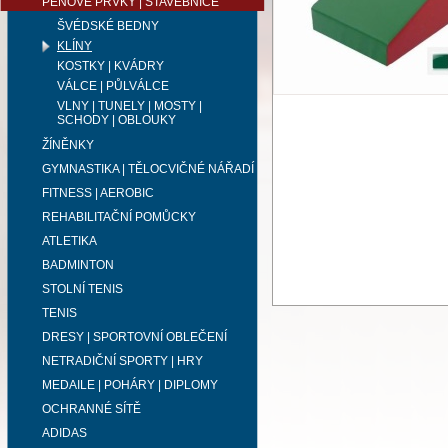
PĚNOVÉ PRVKY | STAVEBNICE
ŠVÉDSKÉ BEDNY
KLÍNY
KOSTKY | KVÁDRY
VÁLCE | PŮLVÁLCE
VLNY | TUNELY | MOSTY |
SCHODY | OBLOUKY
ŽÍNĚNKY
GYMNASTIKA | TĚLOCVIČNÉ NÁŘADÍ
FITNESS | AEROBIC
REHABILITAČNÍ POMŮCKY
ATLETIKA
BADMINTON
STOLNÍ TENIS
TENIS
DRESY | SPORTOVNÍ OBLEČENÍ
NETRADIČNÍ SPORTY | HRY
MEDAILE | POHÁRY | DIPLOMY
OCHRANNÉ SÍTĚ
ADIDAS