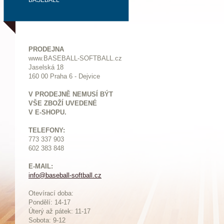
BASEBALL
PRODEJNA
www.BASEBALL-SOFTBALL.cz
Jaselská 18
160 00 Praha 6 - Dejvice
V PRODEJNĚ NEMUSÍ BÝT
VŠE ZBOŽÍ UVEDENÉ
V E-SHOPU.
TELEFONY:
773 337 903
602 383 848
E-MAIL:
info@baseball-softball.cz
:
Otevírací doba:
Pondělí: 14-17
Ú
terý až pátek: 11-17
Sobota: 9-12