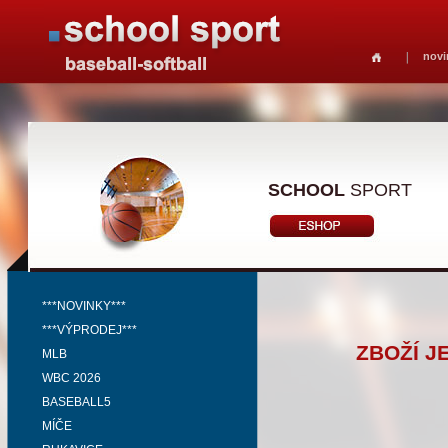
novi
SCHOOL
SPORT
***NOVINKY***
***VÝPRODEJ***
ZBOŽÍ J
MLB
WBC 2026
BASEBALL5
MÍČE