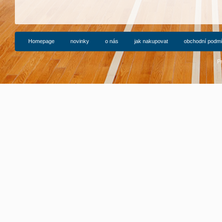
Homepage
novinky
o nás
jak nakupovat
obchodní podm
P