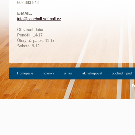
602 383 848
E-MAIL:
info@baseball-softball.cz
:
Otevírací doba:
Pondělí: 14-17
Ú
terý až pátek: 11-17
Sobota: 9-12
Homepage
novinky
o nás
jak nakupovat
obchodní podm
P