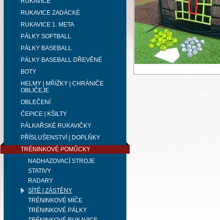
RUKAVICE
RUKAVICE ZADÁCKÉ
RUKAVICE 1. META
PÁLKY SOFTBALL
PÁLKY BASEBALL
PÁLKY BASEBALL DŘEVĚNÉ
BOTY
HELMY | MŘÍŽKY | CHRÁNIČE
OBLIČEJE
OBLEČENÍ
ČEPICE | KŠILTY
PÁLKAŘSKÉ RUKAVIČKY
PŘÍSLUŠENSTVÍ | DOPLŇKY
TRÉNINKOVÉ POMŮCKY
NADHAZOVACÍ STROJE
STATIVY
RADARY
SÍTĚ | ZÁSTĚNY
TRÉNINKOVÉ MÍČE
TRÉNINKOVÉ PÁLKY