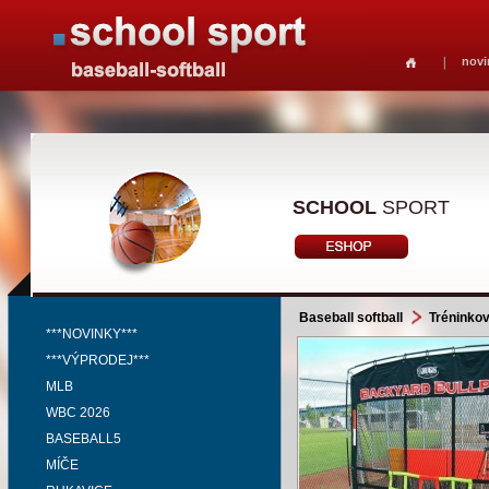
novi
SCHOOL
SPORT
Baseball softball
Tréninko
***NOVINKY***
***VÝPRODEJ***
MLB
WBC 2026
BASEBALL5
MÍČE