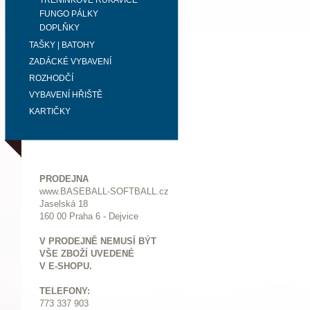
TRÉNINKOVÉ RUKAVICE
FUNGO PÁLKY
DOPLŇKY
TAŠKY | BATOHY
ZADÁCKÉ VYBAVENÍ
ROZHODČÍ
VYBAVENÍ HŘIŠTĚ
KARTIČKY
PRODEJNA
www.BASEBALL-SOFTBALL.cz
Jaselská 18
160 00 Praha 6 - Dejvice
V PRODEJNĚ NEMUSÍ BÝT
VŠE ZBOŽÍ UVEDENÉ
V E-SHOPU.
TELEFONY:
773 337 903