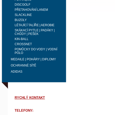
DISCGOLF
PŘETAHOVÁNÍ LANEM
SLACKLINE
BUZOLY
LÉTAJÍCÍ TALÍŘE | AEROBIE
SKÁKACÍ PYTLE | PADÁKY |
CHŮDY | PEŠEK
KIN-BALL
CROSSNET
POMŮCKY DO VODY | VODNÍ
PÓLO
MEDAILE | POHÁRY | DIPLOMY
OCHRANNÉ SÍTĚ
ADIDAS
RYCHLÝ KONTAKT
TELEFONY: