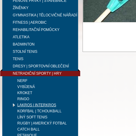
PĚNOVÉ PRVKY | STAVEBNICE
ŽÍNĚNKY
GYMNASTIKA | TĚLOCVIČNÉ NÁŘADÍ
FITNESS | AEROBIC
REHABILITAČNÍ POMŮCKY
ATLETIKA
BADMINTON
STOLNÍ TENIS
TENIS
DRESY | SPORTOVNÍ OBLEČENÍ
NETRADIČNÍ SPORTY | HRY
NERF
VYBÍJENÁ
KROKET
RINGO
LAKROS | INTERKROS
KORFBAL | TCHOUKBALL
LÍNÝ SOFT TENIS
RUGBY | AMERICKÝ FOTBAL
CATCH BALL
PETANQUE