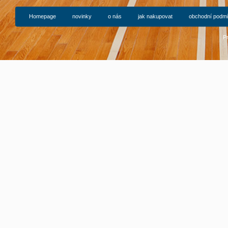
Homepage
novinky
o nás
jak nakupovat
obchodní podm
P