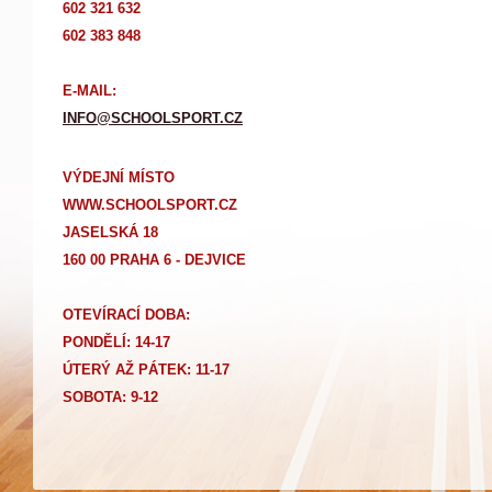
602 321 632
602 383 848
E-MAIL:
INFO@SCHOOLSPORT.CZ
VÝDEJNÍ MÍSTO
WWW.SCHOOLSPORT.CZ
JASELSKÁ 18
160 00 PRAHA 6 - DEJVICE
OTEVÍRACÍ DOBA:
PONDĚLÍ: 14-17
Ú
TERÝ AŽ PÁTEK: 11-17
SOBOTA: 9-12