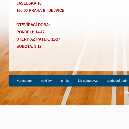
JASELSKÁ 18
160 00 PRAHA 6 - DEJVICE
OTEVÍRACÍ DOBA:
PONDĚLÍ: 14-17
Ú
TERÝ AŽ PÁTEK: 11-17
SOBOTA: 9-12
Homepage
novinky
o nás
jak nakupovat
obchodní podm
P