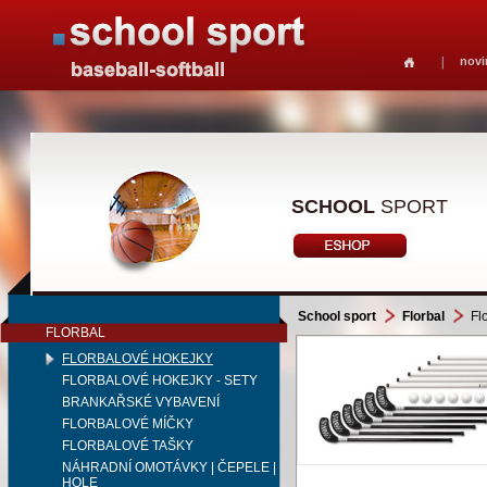
novi
SCHOOL
SPORT
School sport
Florbal
Flo
FLORBAL
FLORBALOVÉ HOKEJKY
FLORBALOVÉ HOKEJKY - SETY
BRANKAŘSKÉ VYBAVENÍ
FLORBALOVÉ MÍČKY
FLORBALOVÉ TAŠKY
NÁHRADNÍ OMOTÁVKY | ČEPELE |
HOLE