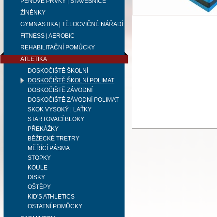
PĚNOVÉ PRVKY | STAVEBNICE
ŽÍNĚNKY
GYMNASTIKA | TĚLOCVIČNÉ NÁŘADÍ
FITNESS | AEROBIC
REHABILITAČNÍ POMŮCKY
ATLETIKA
DOSKOČIŠTĚ ŠKOLNÍ
DOSKOČIŠTĚ ŠKOLNÍ POLIMAT
DOSKOČIŠTĚ ZÁVODNÍ
DOSKOČIŠTĚ ZÁVODNÍ POLIMAT
SKOK VYSOKÝ | LAŤKY
STARTOVACÍ BLOKY
PŘEKÁŽKY
BĚŽECKÉ TRETRY
MĚŘÍCÍ PÁSMA
STOPKY
KOULE
DISKY
OŠTĚPY
KID'S ATHLETICS
OSTATNÍ POMŮCKY