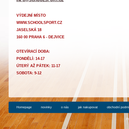
VÝDEJNÍ MÍSTO
WWW.SCHOOLSPORT.CZ
JASELSKÁ 18
160 00 PRAHA 6 - DEJVICE
OTEVÍRACÍ DOBA:
PONDĚLÍ: 14-17
Ú
TERÝ AŽ PÁTEK: 11-17
SOBOTA: 9-12
Homepage
novinky
o nás
jak nakupovat
obchodní podm
P