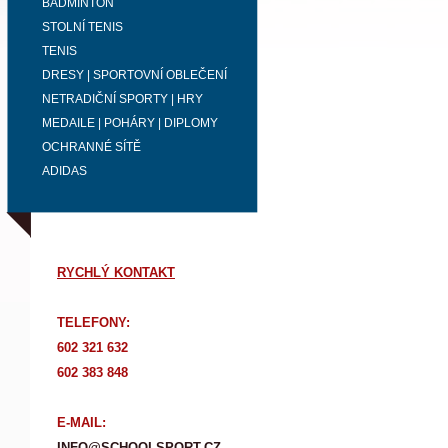
BADMINTON
STOLNÍ TENIS
TENIS
DRESY | SPORTOVNÍ OBLEČENÍ
NETRADIČNÍ SPORTY | HRY
MEDAILE | POHÁRY | DIPLOMY
OCHRANNÉ SÍTĚ
ADIDAS
RYCHLÝ KONTAKT
TELEFONY:
602 321 632
602 383 848
E-MAIL:
INFO@SCHOOLSPORT.CZ