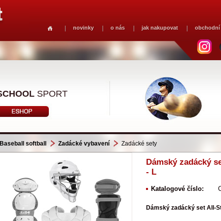
novinky
o nás
jak nakupovat
obchodní
SCHOOL
SPORT
Baseball softball
Zadácké vybavení
Zadácké sety
Dámský zadácký set
- L
Katalogové číslo:
Dámský zadácký set All-St