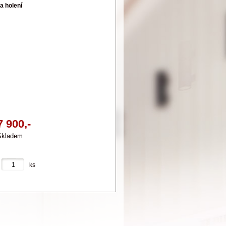
a holení
7 900,-
Skladem
ks