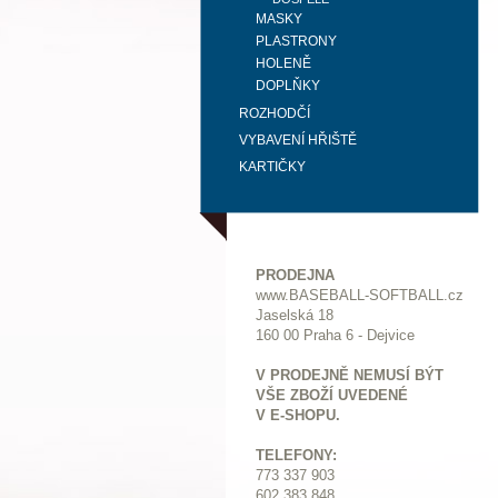
MASKY
PLASTRONY
HOLENĚ
DOPLŇKY
ROZHODČÍ
VYBAVENÍ HŘIŠTĚ
KARTIČKY
PRODEJNA
www.BASEBALL-SOFTBALL.cz
Jaselská 18
160 00 Praha 6 - Dejvice
V PRODEJNĚ NEMUSÍ BÝT
VŠE ZBOŽÍ UVEDENÉ
V E-SHOPU.
TELEFONY:
773 337 903
602 383 848