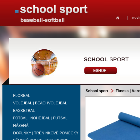
novi
SCHOOL
SPORT
School sport
Fitness | Aer
FLORBAL
VOLEJBAL | BEACHVOLEJBAL
BASKETBAL
FOTBAL | NOHEJBAL | FUTSAL
HÁZENÁ
DOPLŇKY | TRÉNINKOVÉ POMŮCKY