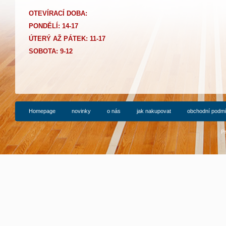
OTEVÍRACÍ DOBA:
PONDĚLÍ: 14-17
Ú
TERÝ AŽ PÁTEK: 11-17
SOBOTA: 9-12
Homepage
novinky
o nás
jak nakupovat
obchodní podm
P