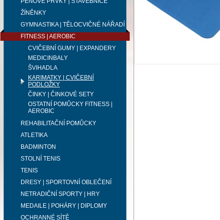
PĚNOVÉ PRVKY | STAVEBNICE
ŽÍNĚNKY
GYMNASTIKA | TĚLOCVIČNÉ NÁŘADÍ
FITNESS | AEROBIC
CVIČEBNÍ GUMY | EXPANDERY
MEDICINBALY
ŠVIHADLA
KARIMATKY | CVIČEBNÍ
PODLOŽKY
ČINKY | ČINKOVÉ SETY
OSTATNÍ POMŮCKY FITNESS |
AEROBIC
REHABILITAČNÍ POMŮCKY
ATLETIKA
BADMINTON
STOLNÍ TENIS
TENIS
DRESY | SPORTOVNÍ OBLEČENÍ
NETRADIČNÍ SPORTY | HRY
MEDAILE | POHÁRY | DIPLOMY
OCHRANNÉ SÍTĚ