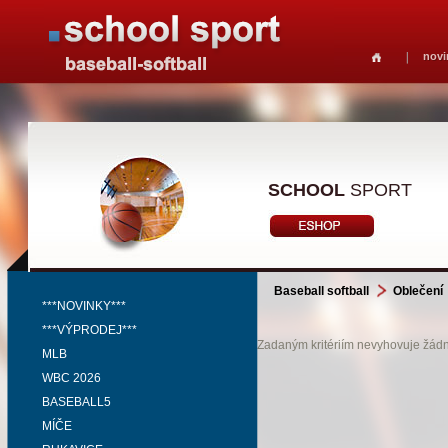
novi
SCHOOL
SPORT
Baseball softball
Oblečení
***NOVINKY***
***VÝPRODEJ***
Zadaným kritériím nevyhovuje žádný
MLB
WBC 2026
BASEBALL5
MÍČE