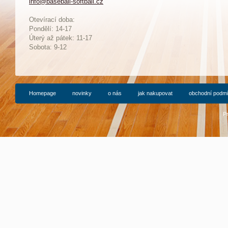
info@baseball-softball.cz
:
Otevírací doba:
Pondělí: 14-17
Ú
terý až pátek: 11-17
Sobota: 9-12
Homepage
novinky
o nás
jak nakupovat
obchodní podm
P