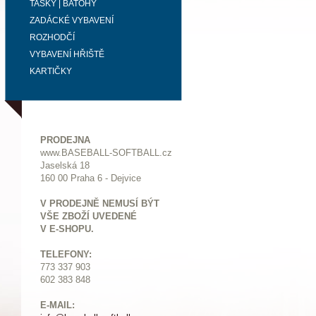
TAŠKY | BATOHY
ZADÁCKÉ VYBAVENÍ
ROZHODČÍ
VYBAVENÍ HŘIŠTĚ
KARTIČKY
PRODEJNA
www.BASEBALL-SOFTBALL.cz
Jaselská 18
160 00 Praha 6 - Dejvice
V PRODEJNĚ NEMUSÍ BÝT
VŠE ZBOŽÍ UVEDENÉ
V E-SHOPU.
TELEFONY:
773 337 903
602 383 848
E-MAIL: