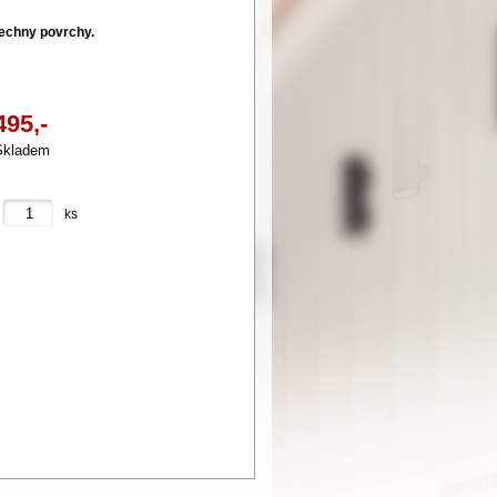
echny povrchy.
495,-
Skladem
ks