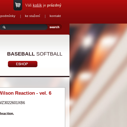
Váš
košík
je
prázdný
 podmínky
ke stažení
kontakt
BASEBALL
SOFTBALL
ilson Reaction - vel. 6
WZ3022601XB6
eaction.