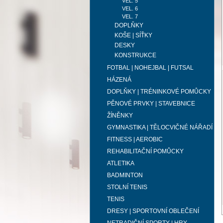
VEL. 5
VEL. 6
VEL. 7
DOPLŇKY
KOŠE | SÍŤKY
DESKY
KONSTRUKCE
FOTBAL | NOHEJBAL | FUTSAL
HÁZENÁ
DOPLŇKY | TRÉNINKOVÉ POMŮCKY
PĚNOVÉ PRVKY | STAVEBNICE
ŽÍNĚNKY
GYMNASTIKA | TĚLOCVIČNÉ NÁŘADÍ
FITNESS | AEROBIC
REHABILITAČNÍ POMŮCKY
ATLETIKA
BADMINTON
STOLNÍ TENIS
TENIS
DRESY | SPORTOVNÍ OBLEČENÍ