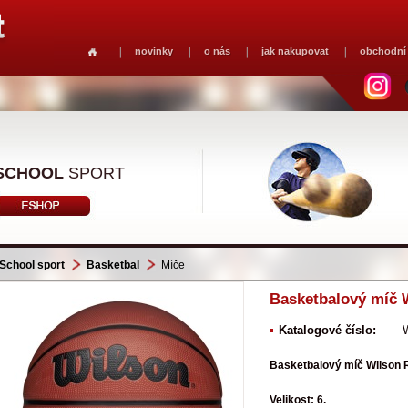
novinky
o nás
jak nakupovat
obchodní
SCHOOL
SPORT
School sport
Basketbal
Míče
Basketbalový míč W
Katalogové číslo:
Basketbalový míč Wilson R
Velikost: 6.