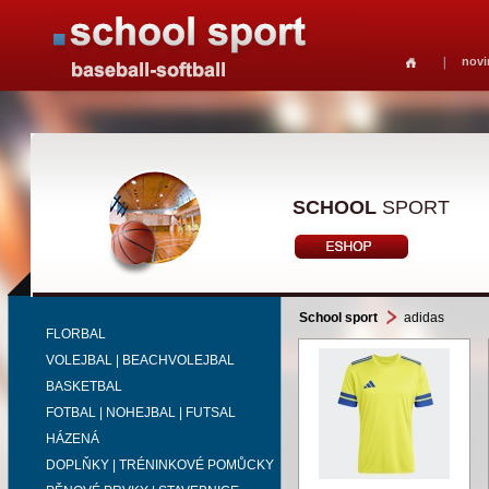
novi
SCHOOL
SPORT
School sport
adidas
FLORBAL
VOLEJBAL | BEACHVOLEJBAL
BASKETBAL
FOTBAL | NOHEJBAL | FUTSAL
HÁZENÁ
DOPLŇKY | TRÉNINKOVÉ POMŮCKY