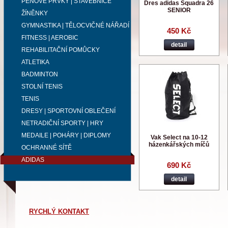
PĚNOVÉ PRVKY | STAVEBNICE
Dres adidas Squadra 26
SENIOR
ŽÍNĚNKY
GYMNASTIKA | TĚLOCVIČNÉ NÁŘADÍ
450 Kč
FITNESS | AEROBIC
detail
REHABILITAČNÍ POMŮCKY
ATLETIKA
BADMINTON
STOLNÍ TENIS
TENIS
DRESY | SPORTOVNÍ OBLEČENÍ
NETRADIČNÍ SPORTY | HRY
MEDAILE | POHÁRY | DIPLOMY
Vak Select na 10-12
házenkářských míčů
OCHRANNÉ SÍTĚ
ADIDAS
690 Kč
detail
RYCHLÝ KONTAKT