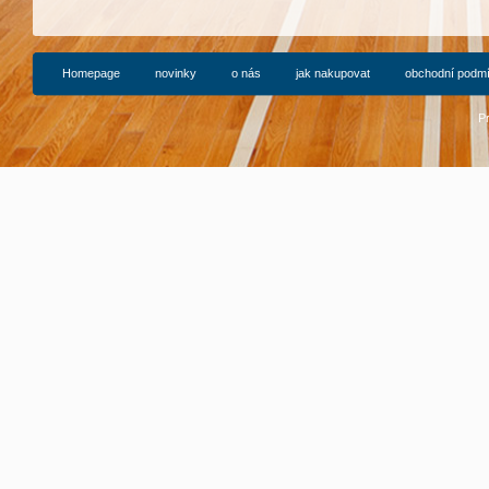
Homepage
novinky
o nás
jak nakupovat
obchodní podm
P