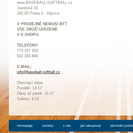
www.BASEBALL-SOFTBALL.cz
Jaselská 18
160 00 Praha 6 - Dejvice
V PRODEJNĚ NEMUSÍ BÝT
VŠE ZBOŽÍ UVEDENÉ
V E-SHOPU.
TELEFONY:
773 337 903
602 383 848
E-MAIL:
info@baseball-softball.cz
:
Otevírací doba:
Pondělí: 14-17
Ú
terý až pátek: 11-17
Sobota: 9-12
Homepage
novinky
o nás
jak nakupovat
obchodní podm