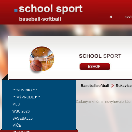
novi
SCHOOL
SPORT
Baseball softball
Rukavice
***NOVINKY***
***VÝPRODEJ***
Zadaným kritériím nevyhovuje žádný
MLB
WBC 2026
BASEBALL5
MÍČE