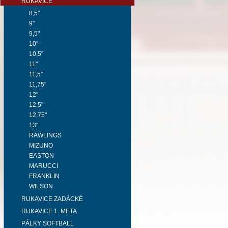
RUKAVICE
8,5"
9"
9,5"
10"
10,5"
11"
11,5"
11,75"
12"
12,5"
12,75"
13"
RAWLINGS
MIZUNO
EASTON
MARUCCI
FRANKLIN
WILSON
RUKAVICE ZADÁCKÉ
RUKAVICE 1. META
PÁLKY SOFTBALL