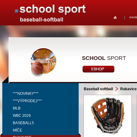
novi
SCHOOL
SPORT
Baseball softball
Rukavice
***NOVINKY***
***VÝPRODEJ***
MLB
WBC 2026
BASEBALL5
MÍČE