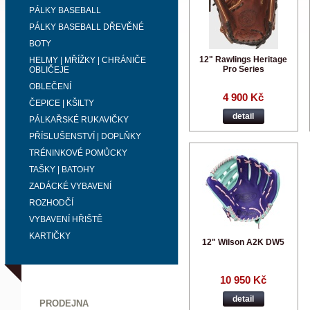
PÁLKY BASEBALL
PÁLKY BASEBALL DŘEVĚNÉ
BOTY
12" Rawlings Heritage
HELMY | MŘÍŽKY | CHRÁNIČE
Pro Series
OBLIČEJE
OBLEČENÍ
4 900 Kč
ČEPICE | KŠILTY
detail
PÁLKAŘSKÉ RUKAVIČKY
PŘÍSLUŠENSTVÍ | DOPLŇKY
TRÉNINKOVÉ POMŮCKY
TAŠKY | BATOHY
ZADÁCKÉ VYBAVENÍ
ROZHODČÍ
VYBAVENÍ HŘIŠTĚ
KARTIČKY
12" Wilson A2K DW5
10 950 Kč
detail
PRODEJNA