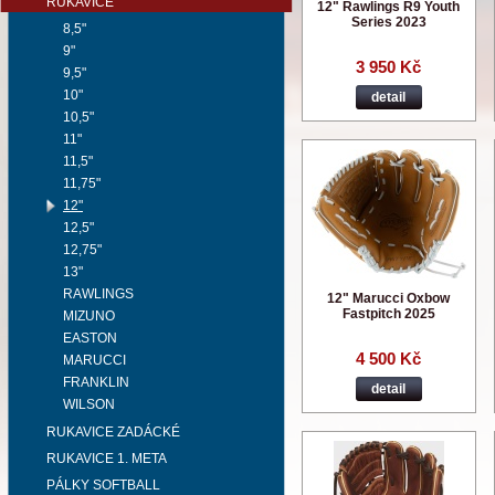
RUKAVICE
12" Rawlings R9 Youth
Series 2023
8,5"
9"
3 950 Kč
9,5"
10"
detail
10,5"
11"
11,5"
11,75"
12"
12,5"
12,75"
13"
RAWLINGS
12" Marucci Oxbow
Fastpitch 2025
MIZUNO
EASTON
4 500 Kč
MARUCCI
FRANKLIN
detail
WILSON
RUKAVICE ZADÁCKÉ
RUKAVICE 1. META
PÁLKY SOFTBALL