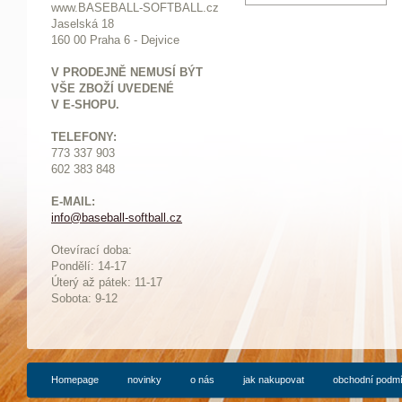
www.BASEBALL-SOFTBALL.cz
Jaselská 18
160 00 Praha 6 - Dejvice
V PRODEJNĚ NEMUSÍ BÝT
VŠE ZBOŽÍ UVEDENÉ
V E-SHOPU.
TELEFONY:
773 337 903
602 383 848
E-MAIL:
info@baseball-softball.cz
:
Otevírací doba:
Pondělí: 14-17
Ú
terý až pátek: 11-17
Sobota: 9-12
Homepage
novinky
o nás
jak nakupovat
obchodní podm