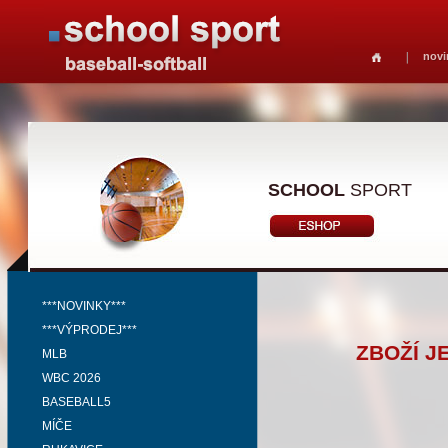
novi
SCHOOL
SPORT
***NOVINKY***
***VÝPRODEJ***
ZBOŽÍ J
MLB
WBC 2026
BASEBALL5
MÍČE