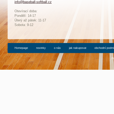
info@baseball-softball.cz
:
Otevírací doba:
Pondělí: 14-17
Ú
terý až pátek: 11-17
Sobota: 9-12
Homepage
novinky
o nás
jak nakupovat
obchodní podm
P