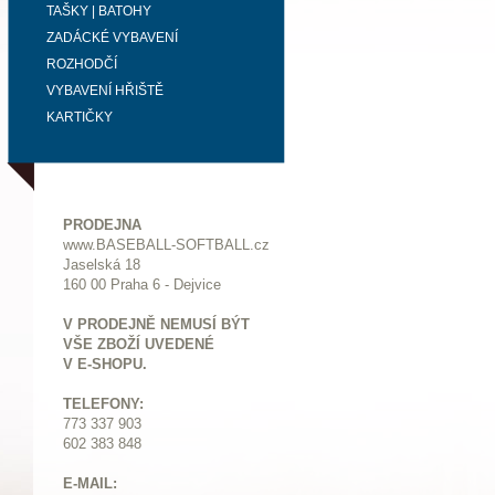
TAŠKY | BATOHY
ZADÁCKÉ VYBAVENÍ
ROZHODČÍ
VYBAVENÍ HŘIŠTĚ
KARTIČKY
PRODEJNA
www.BASEBALL-SOFTBALL.cz
Jaselská 18
160 00 Praha 6 - Dejvice
V PRODEJNĚ NEMUSÍ BÝT
VŠE ZBOŽÍ UVEDENÉ
V E-SHOPU.
TELEFONY:
773 337 903
602 383 848
E-MAIL: