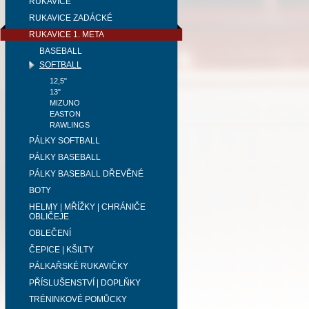
RUKAVICE
RUKAVICE ZADÁCKÉ
RUKAVICE 1. META
BASEBALL
SOFTBALL
12,5"
13"
MIZUNO
EASTON
RAWLINGS
PÁLKY SOFTBALL
PÁLKY BASEBALL
PÁLKY BASEBALL DŘEVĚNÉ
BOTY
HELMY | MŘÍŽKY | CHRÁNIČE
OBLIČEJE
OBLEČENÍ
ČEPICE | KŠILTY
PÁLKAŘSKÉ RUKAVIČKY
PŘÍSLUŠENSTVÍ | DOPLŇKY
TRÉNINKOVÉ POMŮCKY